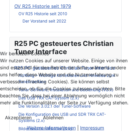
OV R25 Historie seit 1979
OV R25 Historie seit 2010
Der Vorstand seit 2022
R25 PC gesteuertes Christian
Tuner Interface
Wir benutzen Cookies
Wir nutzen Cookies auf unserer Website. Einige von ihnen
sind essenziell für den Betrieb der Seite, während andere
R25 PC gesteuertes Christian Tuner Interface
uns helfen, diese Website und die Nutzererfahrung zu
Achtung – Wichtige Korrekturen und Hinweise zum
verbessern (Tracking Cookies). Sie können selbst
Tunerinterface
entscheiden, ob Sie die Cookies zulassen möchten. Bitte
Tuner Software, Installation und Bedienung (V3.x)
beachten Sie, dass bei einer Ablehnung womöglich nicht
Das USB TRX CAT-System (2.x)
mehr alle Funktionalitäten der Seite zur Verfügung stehen.
Die Version 3.02.1 der Tuner-Software
Die Konfiguration des USB und SDR TRX CAT-
Akzeptieren
Ablehnen
Systems (2.x)
Weitere Informationen
|
Impressum
Bilder und Schaltbilder (3.x)