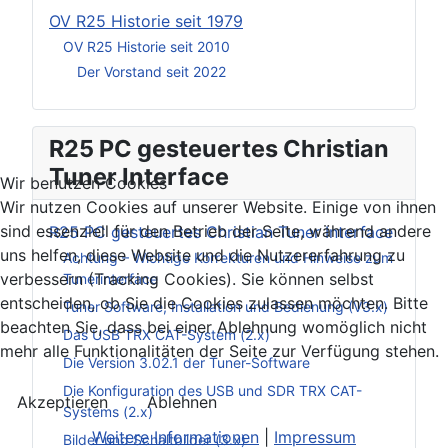
OV R25 Historie seit 1979
OV R25 Historie seit 2010
Der Vorstand seit 2022
R25 PC gesteuertes Christian
Tuner Interface
Wir benutzen Cookies
Wir nutzen Cookies auf unserer Website. Einige von ihnen
sind essenziell für den Betrieb der Seite, während andere
R25 PC gesteuertes Christian Tuner Interface
uns helfen, diese Website und die Nutzererfahrung zu
Achtung – Wichtige Korrekturen und Hinweise zum
verbessern (Tracking Cookies). Sie können selbst
Tunerinterface
entscheiden, ob Sie die Cookies zulassen möchten. Bitte
Tuner Software, Installation und Bedienung (V3.x)
beachten Sie, dass bei einer Ablehnung womöglich nicht
Das USB TRX CAT-System (2.x)
mehr alle Funktionalitäten der Seite zur Verfügung stehen.
Die Version 3.02.1 der Tuner-Software
Die Konfiguration des USB und SDR TRX CAT-
Akzeptieren
Ablehnen
Systems (2.x)
Weitere Informationen
|
Impressum
Bilder und Schaltbilder (3.x)