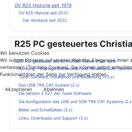
OV R25 Historie seit 1979
OV R25 Historie seit 2010
Der Vorstand seit 2022
R25 PC gesteuertes Christia
Wir benutzen Cookies
Wir nutzen Cookies auf unserer Website. Einige von ihnen s
R25 PC gesteuertes Christian Tuner Interface
verbessern (Tracking Cookies). Sie können selbst entschei
Achtung – Wichtige Korrekturen und Hinweise zum Tunerin
Funktionalitäten der Seite zur Verfügung stehen.
Tuner Software, Installation und Bedienung (V3.x)
Das USB TRX CAT-System (2.x)
Akzeptieren
Ablehnen
Die Version 3.02.1 der Tuner-Software
Die Konfiguration des USB und SDR TRX CAT-Systems (2.x
Bilder und Schaltbilder (3.x)
Links, Downloads und Support (3.x)