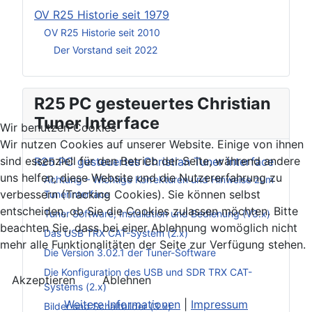
OV R25 Historie seit 1979
OV R25 Historie seit 2010
Der Vorstand seit 2022
R25 PC gesteuertes Christian
Tuner Interface
Wir benutzen Cookies
Wir nutzen Cookies auf unserer Website. Einige von ihnen
sind essenziell für den Betrieb der Seite, während andere
R25 PC gesteuertes Christian Tuner Interface
uns helfen, diese Website und die Nutzererfahrung zu
Achtung – Wichtige Korrekturen und Hinweise zum
verbessern (Tracking Cookies). Sie können selbst
Tunerinterface
entscheiden, ob Sie die Cookies zulassen möchten. Bitte
Tuner Software, Installation und Bedienung (V3.x)
beachten Sie, dass bei einer Ablehnung womöglich nicht
Das USB TRX CAT-System (2.x)
mehr alle Funktionalitäten der Seite zur Verfügung stehen.
Die Version 3.02.1 der Tuner-Software
Die Konfiguration des USB und SDR TRX CAT-
Akzeptieren
Ablehnen
Systems (2.x)
Weitere Informationen
|
Impressum
Bilder und Schaltbilder (3.x)