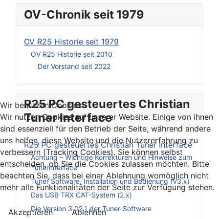
OV-Chronik seit 1979
OV R25 Historie seit 1979
OV R25 Historie seit 2010
Der Vorstand seit 2022
R25 PC gesteuertes Christian
Wir benutzen Cookies
Tuner Interface
Wir nutzen Cookies auf unserer Website. Einige von ihnen
sind essenziell für den Betrieb der Seite, während andere
uns helfen, diese Website und die Nutzererfahrung zu
R25 PC gesteuertes Christian Tuner Interface
verbessern (Tracking Cookies). Sie können selbst
Achtung – Wichtige Korrekturen und Hinweise zum
entscheiden, ob Sie die Cookies zulassen möchten. Bitte
Tunerinterface
beachten Sie, dass bei einer Ablehnung womöglich nicht
Tuner Software, Installation und Bedienung (V3.x)
mehr alle Funktionalitäten der Seite zur Verfügung stehen.
Das USB TRX CAT-System (2.x)
Die Version 3.02.1 der Tuner-Software
Akzeptieren
Ablehnen