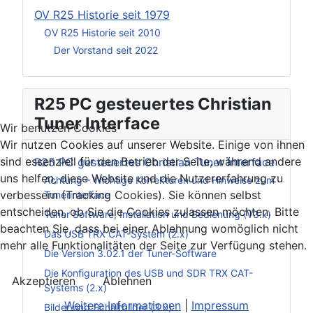
OV R25 Historie seit 1979
OV R25 Historie seit 2010
Der Vorstand seit 2022
R25 PC gesteuertes Christian
Tuner Interface
Wir benutzen Cookies
Wir nutzen Cookies auf unserer Website. Einige von ihnen
sind essenziell für den Betrieb der Seite, während andere
R25 PC gesteuertes Christian Tuner Interface
uns helfen, diese Website und die Nutzererfahrung zu
Achtung – Wichtige Korrekturen und Hinweise zum
verbessern (Tracking Cookies). Sie können selbst
Tunerinterface
entscheiden, ob Sie die Cookies zulassen möchten. Bitte
Tuner Software, Installation und Bedienung (V3.x)
beachten Sie, dass bei einer Ablehnung womöglich nicht
Das USB TRX CAT-System (2.x)
mehr alle Funktionalitäten der Seite zur Verfügung stehen.
Die Version 3.02.1 der Tuner-Software
Die Konfiguration des USB und SDR TRX CAT-
Akzeptieren
Ablehnen
Systems (2.x)
Weitere Informationen
|
Impressum
Bilder und Schaltbilder (3.x)