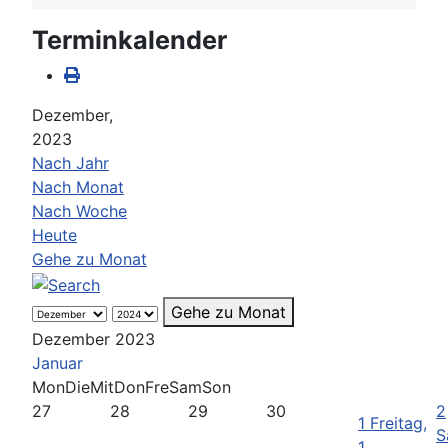
Terminkalender
Dezember,
2023
Nach Jahr
Nach Monat
Nach Woche
Heute
Gehe zu Monat
Gehe zu Monat
Dezember 2023
Januar
Mon
Die
Mit
Don
Fre
Sam
Son
27
28
29
30
2
1
Freitag,
S
1.