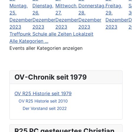
Montag,
Dienstag,
Mittwoch,
Donnerstag,
Freitag,
S
25.
26.
27.
28.
29.
3
Dezember
Dezember
Dezember
Dezember
Dezember
D
2023
2023
2023
2023
2023
2
Treffpunk Schule alle Zeiten Lokalzeit
Alle Kategorien ...
Events aller Kategorien anzeigen
OV-Chronik seit 1979
OV R25 Historie seit 1979
OV R25 Historie seit 2010
Der Vorstand seit 2022
R25 PC gesteuertes Christian