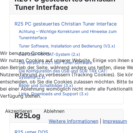
Tuner Interface
R25 PC gesteuertes Christian Tuner Interface
Achtung – Wichtige Korrekturen und Hinweise zum
Tunerinterface
Tuner Software, Installation und Bedienung (V3.x)
Wir benutzen Cookies
Das USB TRX CAT-System (2.x)
Wir nutzen Cookies auf unserer Website. Einige von ihnen si
Die Version 3.02.1 der Tuner-Software
den Betrieb der Seite, während andere uns helfen, diese We
Die Konfiguration des USB und SDR TRX CAT-
Nutzererfahrung zu verbessern (Tracking Cookies). Sie kö
Systems (2.x)
entscheiden, ob Sie die Cookies zulassen möchten. Bitte b
Bilder und Schaltbilder (3.x)
bei einer Ablehnung womöglich nicht mehr alle Funktionalit
Links, Downloads und Support (3.x)
Verfügung stehen.
Akzeptieren
Ablehnen
R25Log
Weitere Informationen
|
Impressum
R25 unter DOS