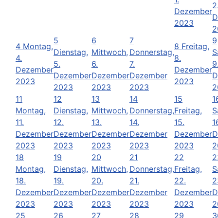
2
Dezember
D
2023
2
5
6
7
9
4
Montag,
8
Freitag,
Dienstag,
Mittwoch,
Donnerstag,
S
4.
8.
5.
6.
7.
9
Dezember
Dezember
Dezember
Dezember
Dezember
D
2023
2023
2023
2023
2023
2
11
12
13
14
15
1
Montag,
Dienstag,
Mittwoch,
Donnerstag,
Freitag,
S
11.
12.
13.
14.
15.
1
Dezember
Dezember
Dezember
Dezember
Dezember
D
2023
2023
2023
2023
2023
2
18
19
20
21
22
2
Montag,
Dienstag,
Mittwoch,
Donnerstag,
Freitag,
S
18.
19.
20.
21.
22.
2
Dezember
Dezember
Dezember
Dezember
Dezember
D
2023
2023
2023
2023
2023
2
25
26
27
28
29
3