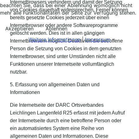
Internetbrowsers verhindern und damit der Setzung
beachten Sie, dass bei einer Ablehnung womöglich nicht
von Cookies dauerhaft widersprechen. Ferner können
mehr alle Funktionalitäten der Seite zur Verfügung stehen.
bereits gesetzte Cookies jederzeit über einen
Internetbrowser oder andere Softwareprogramme
Akzeptieren
Ablehnen
gelöscht werden. Dies ist in allen gängigen
Weitere Informationen
|
Impressum
Internetbrowsern möglich. Deaktiviert die betroffene
Person die Setzung von Cookies in dem genutzten
Internetbrowser, sind unter Umständen nicht alle
Funktionen unserer Internetseite vollumfänglich
nutzbar.
5. Erfassung von allgemeinen Daten und
Informationen
Die Internetseite der DARC Ortsverbandes
Leichlingen Langenfeld R25 erfasst mit jedem Aufruf
der Internetseite durch eine betroffene Person oder
ein automatisiertes System eine Reihe von
allgemeinen Daten und Informationen. Diese