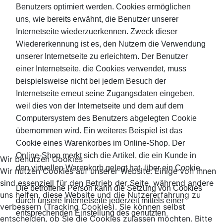
Benutzers optimiert werden. Cookies ermöglichen
uns, wie bereits erwähnt, die Benutzer unserer
Internetseite wiederzuerkennen. Zweck dieser
Wiedererkennung ist es, den Nutzern die Verwendung
unserer Internetseite zu erleichtern. Der Benutzer
einer Internetseite, die Cookies verwendet, muss
beispielsweise nicht bei jedem Besuch der
Internetseite erneut seine Zugangsdaten eingeben,
weil dies von der Internetseite und dem auf dem
Computersystem des Benutzers abgelegten Cookie
übernommen wird. Ein weiteres Beispiel ist das
Cookie eines Warenkorbes im Online-Shop. Der
Online-Shop merkt sich die Artikel, die ein Kunde in
Wir benutzen Cookies
den virtuellen Warenkorb gelegt hat, über ein Cookie.
Wir nutzen Cookies auf unserer Website. Einige von ihnen
sind essenziell für den Betrieb der Seite, während andere
Die betroffene Person kann die Setzung von Cookies
uns helfen, diese Website und die Nutzererfahrung zu
durch unsere Internetseite jederzeit mittels einer
verbessern (Tracking Cookies). Sie können selbst
entsprechenden Einstellung des genutzten
entscheiden, ob Sie die Cookies zulassen möchten. Bitte