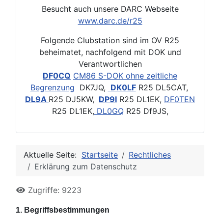
Besucht auch unsere DARC Webseite
www.darc.de/r25
Folgende Clubstation sind im OV R25
beheimatet, nachfolgend mit DOK und
Verantwortlichen
DF0CQ
CM86 S-DOK ohne zeitliche
Begrenzung
DK7JQ,
DK0LF
R25 DL5CAT,
DL9A
R25 DJ5KW,
DP9I
R25 DL1EK,
DF0TEN
R25 DL1EK,
DL0GQ
R25 Df9JS,
Aktuelle Seite:
Startseite
Rechtliches
Erklärung zum Datenschutz
Zugriffe: 9223
1. Begriffsbestimmungen