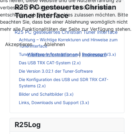
uns helfen, diese Website und die Nutzererfahrung zu
R25 PC gesteuertes Christian
verbessern (Tracking Cookies). Sie können selbst
Tuner Interface
entscheiden, ob Sie die Cookies zulassen möchten. Bitte
beachten Sie, dass bei einer Ablehnung womöglich nicht
mehr alle Funktionalitäten der Seite zur Verfügung stehen.
R25 PC gesteuertes Christian Tuner Interface
Achtung – Wichtige Korrekturen und Hinweise zum
Akzeptieren
Ablehnen
Tunerinterface
Weitere Informationen
|
Impressum
Tuner Software, Installation und Bedienung (V3.x)
Das USB TRX CAT-System (2.x)
Die Version 3.02.1 der Tuner-Software
Die Konfiguration des USB und SDR TRX CAT-
Systems (2.x)
Bilder und Schaltbilder (3.x)
Links, Downloads und Support (3.x)
R25Log