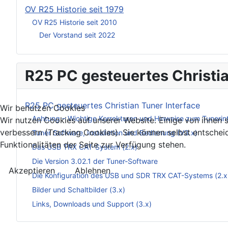
OV R25 Historie seit 1979
OV R25 Historie seit 2010
Der Vorstand seit 2022
R25 PC gesteuertes Christia
R25 PC gesteuertes Christian Tuner Interface
Wir benutzen Cookies
Achtung – Wichtige Korrekturen und Hinweise zum Tunerin
Wir nutzen Cookies auf unserer Website. Einige von ihnen s
verbessern (Tracking Cookies). Sie können selbst entschei
Tuner Software, Installation und Bedienung (V3.x)
Funktionalitäten der Seite zur Verfügung stehen.
Das USB TRX CAT-System (2.x)
Die Version 3.02.1 der Tuner-Software
Akzeptieren
Ablehnen
Die Konfiguration des USB und SDR TRX CAT-Systems (2.x
Bilder und Schaltbilder (3.x)
Links, Downloads und Support (3.x)