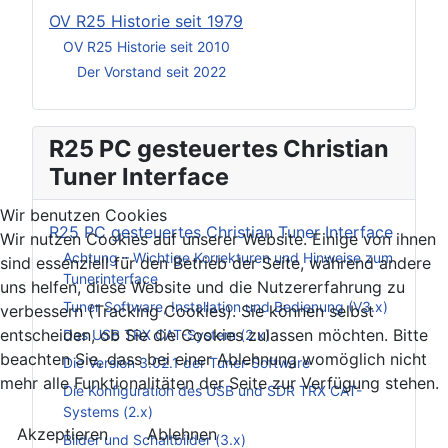
OV R25 Historie seit 1979
OV R25 Historie seit 2010
Der Vorstand seit 2022
R25 PC gesteuertes Christian
Tuner Interface
Wir benutzen Cookies
R25 PC gesteuertes Christian Tuner Interface
Wir nutzen Cookies auf unserer Website. Einige von ihnen
Achtung – Wichtige Korrekturen und Hinweise zum
sind essenziell für den Betrieb der Seite, während andere
Tunerinterface
uns helfen, diese Website und die Nutzererfahrung zu
Tuner Software, Installation und Bedienung (V3.x)
verbessern (Tracking Cookies). Sie können selbst
entscheiden, ob Sie die Cookies zulassen möchten. Bitte
Das USB TRX CAT-System (2.x)
beachten Sie, dass bei einer Ablehnung womöglich nicht
Die Version 3.02.1 der Tuner-Software
mehr alle Funktionalitäten der Seite zur Verfügung stehen.
Die Konfiguration des USB und SDR TRX CAT-
Systems (2.x)
Akzeptieren
Ablehnen
Bilder und Schaltbilder (3.x)