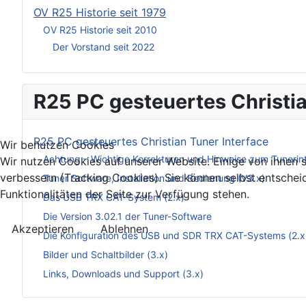
OV R25 Historie seit 1979
OV R25 Historie seit 2010
Der Vorstand seit 2022
R25 PC gesteuertes Christia
R25 PC gesteuertes Christian Tuner Interface
Wir benutzen Cookies
Achtung – Wichtige Korrekturen und Hinweise zum Tunerin
Wir nutzen Cookies auf unserer Website. Einige von ihnen s
verbessern (Tracking Cookies). Sie können selbst entschei
Tuner Software, Installation und Bedienung (V3.x)
Funktionalitäten der Seite zur Verfügung stehen.
Das USB TRX CAT-System (2.x)
Die Version 3.02.1 der Tuner-Software
Akzeptieren
Ablehnen
Die Konfiguration des USB und SDR TRX CAT-Systems (2.x
Bilder und Schaltbilder (3.x)
Links, Downloads und Support (3.x)