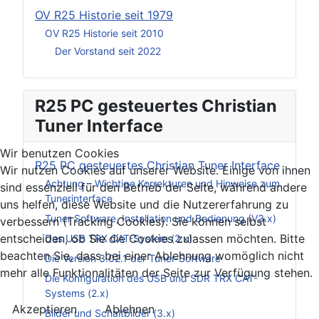
OV R25 Historie seit 1979
OV R25 Historie seit 2010
Der Vorstand seit 2022
R25 PC gesteuertes Christian
Tuner Interface
Wir benutzen Cookies
R25 PC gesteuertes Christian Tuner Interface
Wir nutzen Cookies auf unserer Website. Einige von ihnen
Achtung – Wichtige Korrekturen und Hinweise zum
sind essenziell für den Betrieb der Seite, während andere
Tunerinterface
uns helfen, diese Website und die Nutzererfahrung zu
Tuner Software, Installation und Bedienung (V3.x)
verbessern (Tracking Cookies). Sie können selbst
entscheiden, ob Sie die Cookies zulassen möchten. Bitte
Das USB TRX CAT-System (2.x)
beachten Sie, dass bei einer Ablehnung womöglich nicht
Die Version 3.02.1 der Tuner-Software
mehr alle Funktionalitäten der Seite zur Verfügung stehen.
Die Konfiguration des USB und SDR TRX CAT-
Systems (2.x)
Akzeptieren
Ablehnen
Bilder und Schaltbilder (3.x)