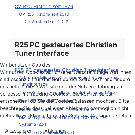
OV R25 Historie seit 1979
OV R25 Historie seit 2010
Der Vorstand seit 2022
R25 PC gesteuertes Christian
Tuner Interface
Wir benutzen Cookies
R25 PC gesteuertes Christian Tuner Interface
Wir nutzen Cookies auf unserer Website. Einige von ihnen
Achtung – Wichtige Korrekturen und Hinweise zum
sind essenziell für den Betrieb der Seite, während andere
Tunerinterface
uns helfen, diese Website und die Nutzererfahrung zu
Tuner Software, Installation und Bedienung (V3.x)
verbessern (Tracking Cookies). Sie können selbst
entscheiden, ob Sie die Cookies zulassen möchten. Bitte
Das USB TRX CAT-System (2.x)
beachten Sie, dass bei einer Ablehnung womöglich nicht
Die Version 3.02.1 der Tuner-Software
mehr alle Funktionalitäten der Seite zur Verfügung stehen.
Die Konfiguration des USB und SDR TRX CAT-
Systems (2.x)
Akzeptieren
Ablehnen
Bilder und Schaltbilder (3.x)