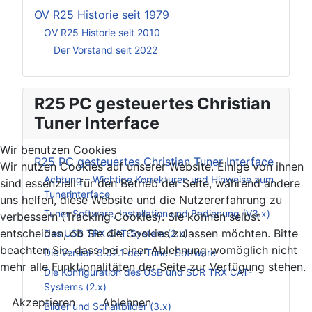
OV R25 Historie seit 1979
OV R25 Historie seit 2010
Der Vorstand seit 2022
R25 PC gesteuertes Christian
Tuner Interface
Wir benutzen Cookies
R25 PC gesteuertes Christian Tuner Interface
Wir nutzen Cookies auf unserer Website. Einige von ihnen
Achtung – Wichtige Korrekturen und Hinweise zum
sind essenziell für den Betrieb der Seite, während andere
Tunerinterface
uns helfen, diese Website und die Nutzererfahrung zu
Tuner Software, Installation und Bedienung (V3.x)
verbessern (Tracking Cookies). Sie können selbst
entscheiden, ob Sie die Cookies zulassen möchten. Bitte
Das USB TRX CAT-System (2.x)
beachten Sie, dass bei einer Ablehnung womöglich nicht
Die Version 3.02.1 der Tuner-Software
mehr alle Funktionalitäten der Seite zur Verfügung stehen.
Die Konfiguration des USB und SDR TRX CAT-
Systems (2.x)
Akzeptieren
Ablehnen
Bilder und Schaltbilder (3.x)